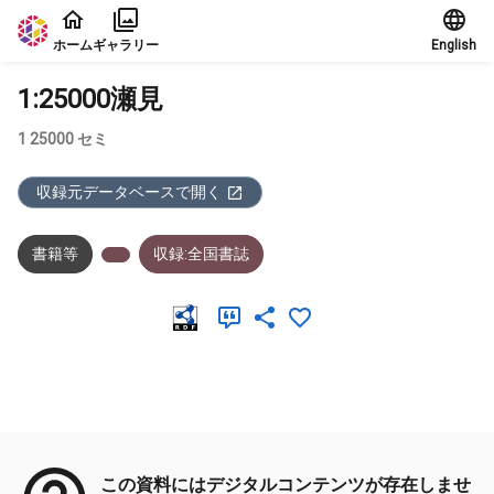
本文に飛ぶ
ホーム
ギャラリー
English
1:25000瀬見
1 25000 セミ
収録元データベースで開く
書籍等
収録:全国書誌
メタデータ
この資料にはデジタルコンテンツが存在しませ