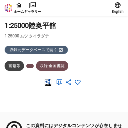
本文に飛ぶ
ホーム
ギャラリー
English
1:25000陸奥平舘
1 25000 ムツ タイラダテ
収録元データベースで開く
書籍等
収録:全国書誌
メタデータ
この資料にはデジタルコンテンツが存在しませ