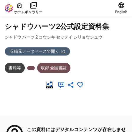
本文に飛ぶ
ホーム
ギャラリー
English
シャドウハーツ2公式設定資料集
シャドウ ハーツ 2 コウシキ セッテイ シリョウシュウ
収録元データベースで開く
書籍等
収録:全国書誌
メタデータ
この資料にはデジタルコンテンツが存在しませ