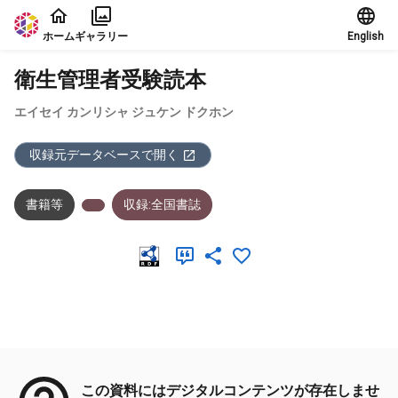
本文に飛ぶ
ホーム
ギャラリー
English
衛生管理者受験読本
エイセイ カンリシャ ジュケン ドクホン
収録元データベースで開く
書籍等
収録:全国書誌
メタデータ
この資料にはデジタルコンテンツが存在しませ