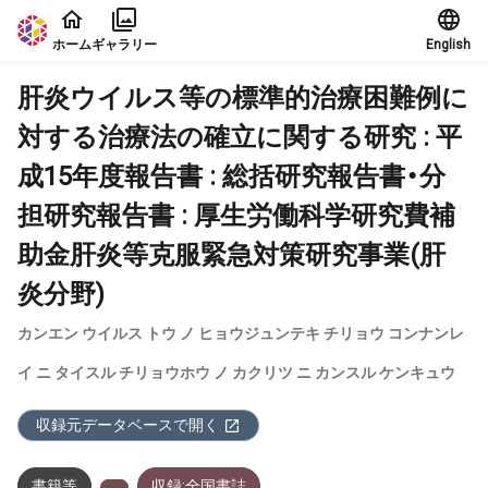
本文に飛ぶ
ホーム
ギャラリー
English
肝炎ウイルス等の標準的治療困難例に
対する治療法の確立に関する研究 : 平
成15年度報告書 : 総括研究報告書・分
担研究報告書 : 厚生労働科学研究費補
助金肝炎等克服緊急対策研究事業(肝
炎分野)
カンエン ウイルス トウ ノ ヒョウジュンテキ チリョウ コンナンレ
イ ニ タイスル チリョウホウ ノ カクリツ ニ カンスル ケンキュウ
収録元データベースで開く
書籍等
収録:全国書誌