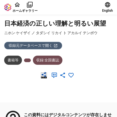
本文に飛ぶ
ホーム
ギャラリー
English
日本経済の正しい理解と明るい展望
ニホン ケイザイ ノ タダシイ リカイ ト アカルイ テンボウ
収録元データベースで開く
書籍等
収録:全国書誌
メタデータ
この資料にはデジタルコンテンツが存在しませ