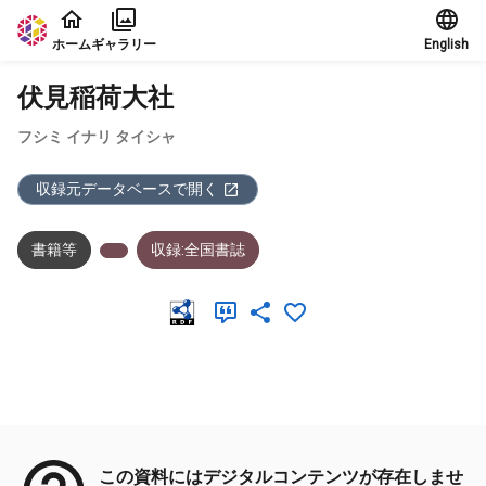
本文に飛ぶ
ホーム
ギャラリー
English
伏見稲荷大社
フシミ イナリ タイシャ
収録元データベースで開く
書籍等
収録:全国書誌
メタデータ
この資料にはデジタルコンテンツが存在しませ