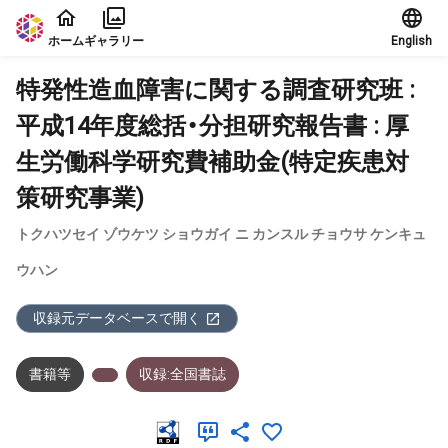
本文に飛ぶ
ホーム
ギャラリー
English
特発性造血障害に関する調査研究班 :
平成14年度総括・分担研究報告書 : 厚
生労働科学研究費補助金(特定疾患対
策研究事業)
トクハツセイ ゾウケツ ショウガイ ニ カンスル チョウサ ケンキュ
ウハン
収録元データベースで開く
書籍等
収録:全国書誌