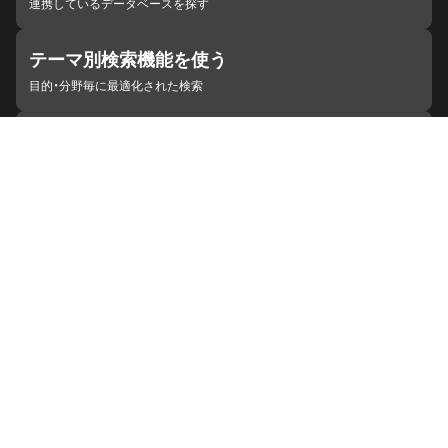
連携しているデータベースを探す
テーマ別検索機能を使う
目的・分野毎に最適化された検索
施設・機関を見つける
ジャパンサーチと連携している組織
ジャパンサーチの概要
ヘルプ
お知らせ
サイトポリシー
お問い合わせ
連携をご希望の機関の方へ
開発者の方へ
ジャパンサーチラボ
YouTube
Facebook
X
Instagram