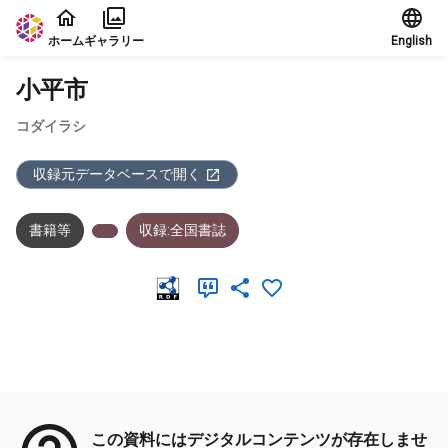
本文に飛ぶ
ホーム
ギャラリー
English
小平市
コダイラシ
収録元データベースで開く
書籍等
収録:全国書誌
メタデータ
この資料にはデジタルコンテンツが存在しませ