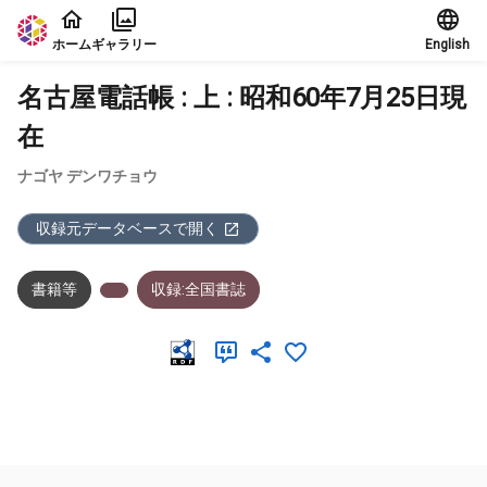
本文に飛ぶ
ホーム
ギャラリー
English
名古屋電話帳 : 上 : 昭和60年7月25日現
在
ナゴヤ デンワチョウ
収録元データベースで開く
書籍等
収録:全国書誌
メタデータ