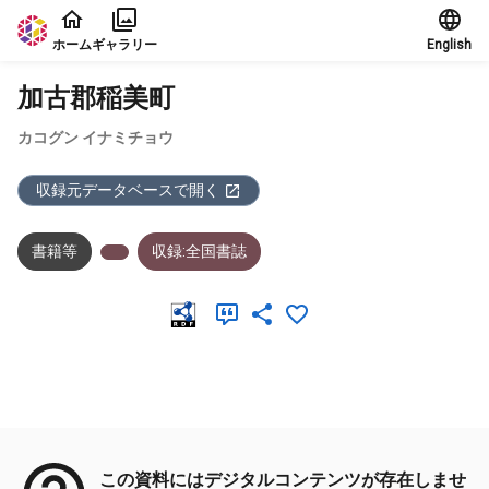
本文に飛ぶ
ホーム
ギャラリー
English
加古郡稲美町
カコグン イナミチョウ
収録元データベースで開く
書籍等
収録:全国書誌
メタデータ
この資料にはデジタルコンテンツが存在しませ