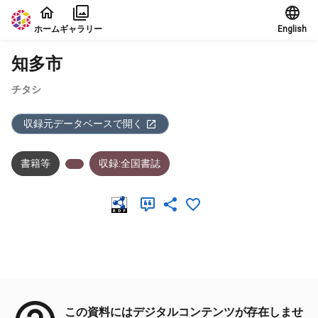
本文に飛ぶ
ホーム
ギャラリー
English
知多市
チタシ
収録元データベースで開く
書籍等
収録:全国書誌
メタデータ
この資料にはデジタルコンテンツが存在しませ