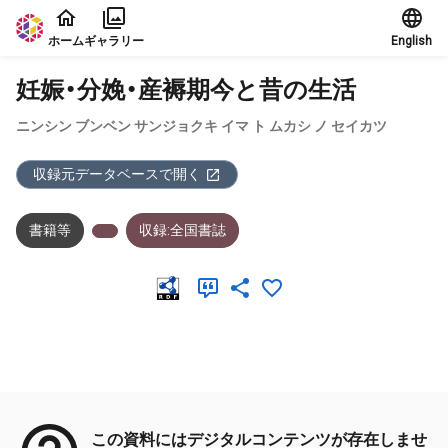
本文に飛ぶ
ホーム
ギャラリー
English
妊娠・分娩・産褥期今と昔の生活
ニンシン ブンベン サンジョクキ イマ ト ムカシ ノ セイカツ
収録元データベースで開く
書籍等
収録:全国書誌
メタデータ
この資料にはデジタルコンテンツが存在しませ