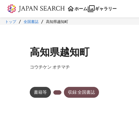
本文に飛ぶ
ホーム
ギャラリー
トップ
全国書誌
高知県越知町
高知県越知町
コウチケン オチマチ
書籍等
収録:全国書誌