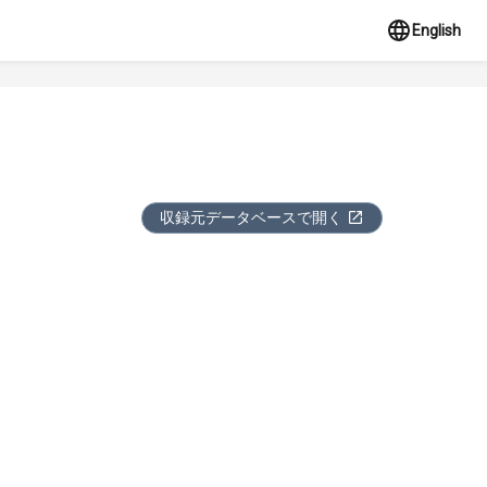
English
収録元データベースで開く