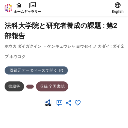
本文に飛ぶ
ホーム
ギャラリー
English
法科大学院と研究者養成の課題 : 第2
部報告
ホウカ ダイガクイン ト ケンキュウシャ ヨウセイ ノ カダイ : ダイ 2
ブ ホウコク
収録元データベースで開く
書籍等
収録:全国書誌