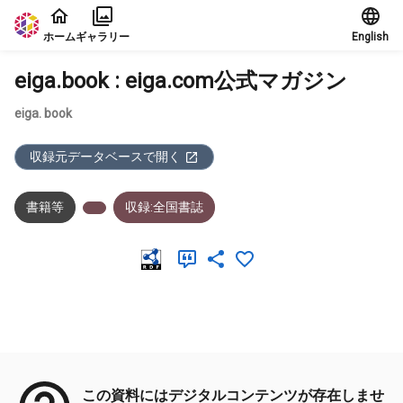
本文に飛ぶ
ホーム
ギャラリー
English
eiga.book : eiga.com公式マガジン
eiga. book
収録元データベースで開く
書籍等
収録:全国書誌
メタデータ
この資料にはデジタルコンテンツが存在しませ