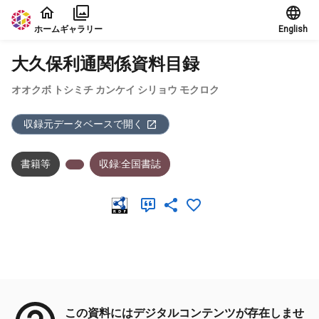
本文に飛ぶ
ホーム
ギャラリー
English
大久保利通関係資料目録
オオクボ トシミチ カンケイ シリョウ モクロク
収録元データベースで開く
書籍等
収録:全国書誌
メタデータ
この資料にはデジタルコンテンツが存在しませ