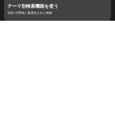
テーマ別検索機能を使う
目的・分野毎に最適化された検索
施設・機関を見つける
ジャパンサーチと連携している組織
ジャパンサーチの概要
ヘルプ
お知らせ
サイトポリシー
お問い合わせ
連携をご希望の機関の方へ
開発者の方へ
ジャパンサーチラボ
YouTube
Facebook
X
Instagram
デジタルアーカイブ推進に関する検討会