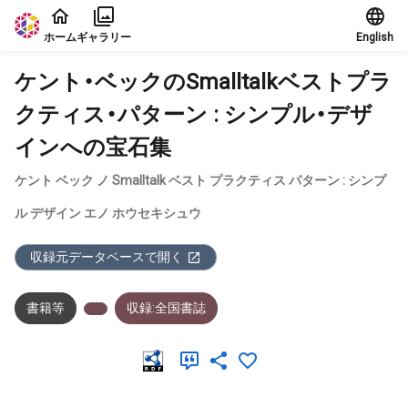
本文に飛ぶ
ホーム
ギャラリー
English
ケント・ベックのSmalltalkベストプラ
クティス・パターン : シンプル・デザ
インへの宝石集
ケント ベック ノ Smalltalk ベスト プラクティス パターン : シンプ
ル デザイン エノ ホウセキシュウ
収録元データベースで開く
書籍等
収録:全国書誌