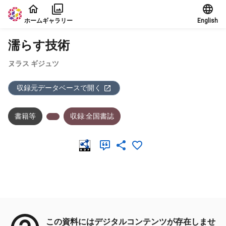
本文に飛ぶ
ホーム
ギャラリー
English
濡らす技術
ヌラス ギジュツ
収録元データベースで開く
書籍等
収録:全国書誌
メタデータ
この資料にはデジタルコンテンツが存在しませ