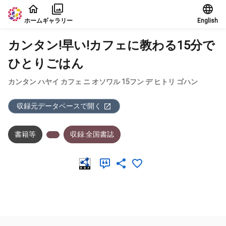
本文に飛ぶ
ホーム
ギャラリー
English
カンタン!早い!カフェに教わる15分で
ひとりごはん
カンタン ハヤイ カフェ ニ オソワル 15フン デ ヒトリ ゴハン
収録元データベースで開く
書籍等
収録:全国書誌
メタデータ