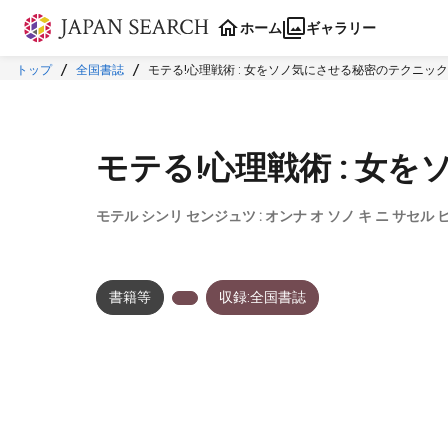
本文に飛ぶ
ホーム
ギャラリー
トップ
全国書誌
モテる!心理戦術 : 女をソノ気にさせる秘密のテクニック
モテる!心理戦術 : 女
モテル シンリ センジュツ : オンナ オ ソノ キ ニ サセル
書籍等
収録:全国書誌