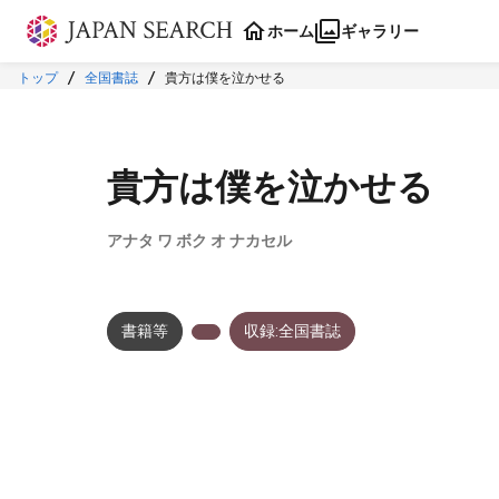
本文に飛ぶ
ホーム
ギャラリー
トップ
全国書誌
貴方は僕を泣かせる
貴方は僕を泣かせる
アナタ ワ ボク オ ナカセル
書籍等
収録:全国書誌