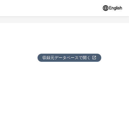
English
収録元データベースで開く