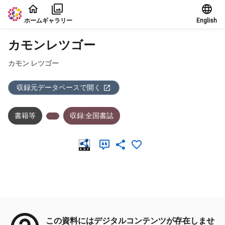
本文に飛ぶ
ホーム
ギャラリー
English
カモンレツゴー
カモン レツゴー
収録元データベースで開く
書籍等
収録:全国書誌
メタデータ
この資料にはデジタルコンテンツが存在しませ