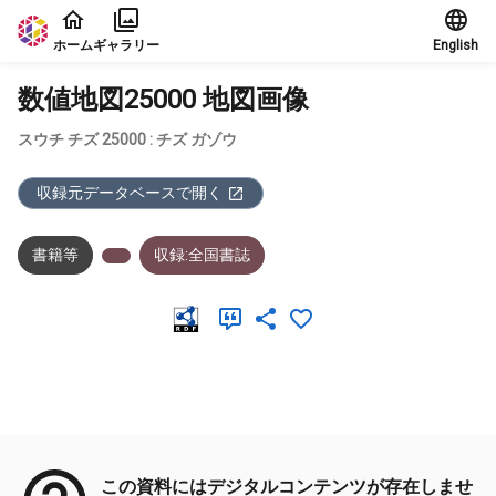
本文に飛ぶ
ホーム
ギャラリー
English
数値地図25000 地図画像
スウチ チズ 25000 : チズ ガゾウ
収録元データベースで開く
書籍等
収録:全国書誌
メタデータ
この資料にはデジタルコンテンツが存在しませ