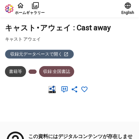
本文に飛ぶ
ホーム
ギャラリー
English
キャスト・アウェイ : Cast away
キャスト アウェイ
収録元データベースで開く
書籍等
収録:全国書誌
メタデータ
この資料にはデジタルコンテンツが存在しませ