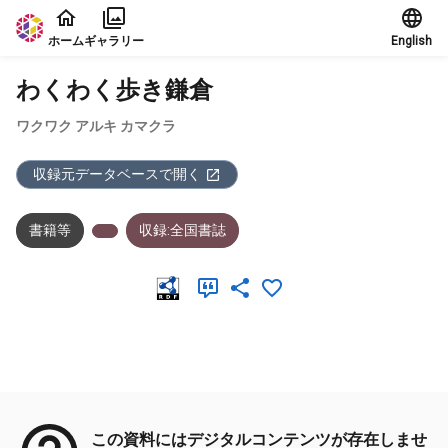
本文に飛ぶ
ホーム
ギャラリー
English
わくわく歩き鎌倉
ワクワク アルキ カマクラ
収録元データベースで開く
書籍等
収録:全国書誌
メタデータ
この資料にはデジタルコンテンツが存在しませ