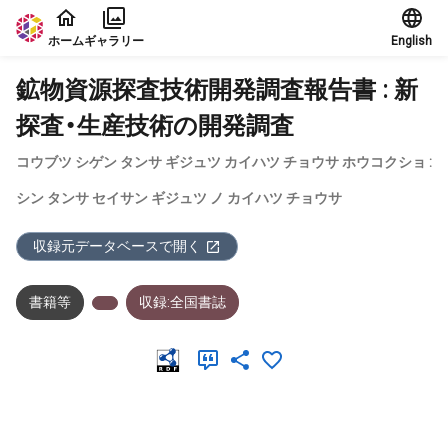
本文に飛ぶ
ホーム
ギャラリー
English
鉱物資源探査技術開発調査報告書 : 新
探査・生産技術の開発調査
コウブツ シゲン タンサ ギジュツ カイハツ チョウサ ホウコクショ :
シン タンサ セイサン ギジュツ ノ カイハツ チョウサ
収録元データベースで開く
書籍等
収録:全国書誌