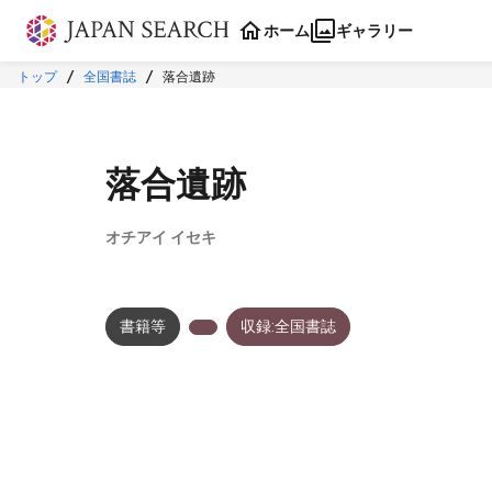
本文に飛ぶ
ホーム
ギャラリー
トップ
全国書誌
落合遺跡
落合遺跡
オチアイ イセキ
書籍等
収録:全国書誌