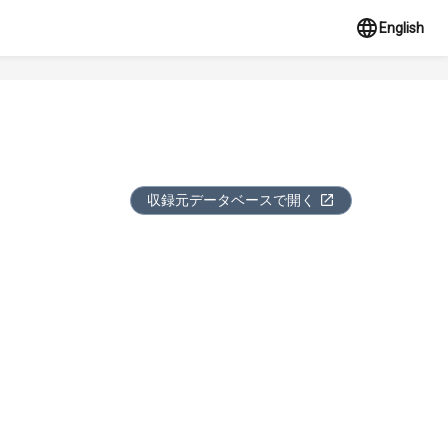
English
収録元データベースで開く