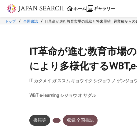
本文に飛ぶ
ホーム
ギャラリー
トップ
全国書誌
IT革命が進む教育市場の現状と将来展望 : 異業種からの参入
IT革命が進む教育市場の
により多様化するWBT,e-l
IT カクメイ ガ ススム キョウイク シジョウ ノ ゲンジョ
WBT e-learning シジョウ オ サグル
書籍等
収録:全国書誌