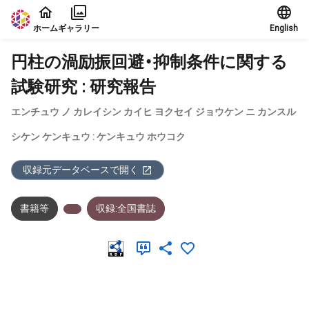
本文に飛ぶ
ホーム
ギャラリー
English
円柱の渦励振回避・抑制条件に関する
試験研究 : 研究報告
エンチュウ ノ カレイシン カイヒ ヨクセイ ジョウケン ニ カンスル
シケン ケンキュウ : ケンキュウ ホウコク
収録元データベースで開く
書籍等
収録:全国書誌