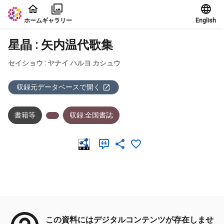
本文に飛ぶ
ホーム
ギャラリー
English
星晶 : 矢内温代歌集
セイショウ : ヤナイ ハルヨ カシュウ
収録元データベースで開く
書籍等
収録:全国書誌
メタデータ
この資料にはデジタルコンテンツが存在しませ