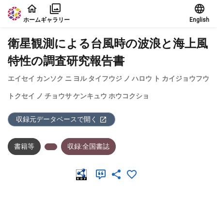
本文に飛ぶ
ホーム
ギャラリー
English
衛星観測による台風時の波浪と海上風
特性の調査研究報告書
エイセイ カンソク ニ ヨル タイフウジ ノ ハロウ ト カイジョウフウ
トクセイ ノ チョウサ ケンキュウ ホウコクショ
収録元データベースで開く
書籍等
収録:全国書誌