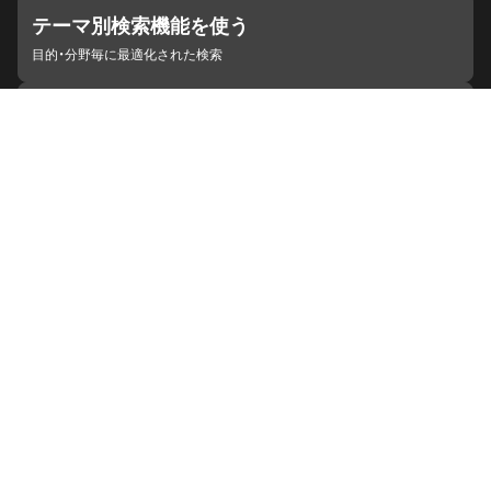
テーマ別検索機能を使う
目的・分野毎に最適化された検索
施設・機関を見つける
ジャパンサーチと連携している組織
ジャパンサーチの概要
ヘルプ
お知らせ
サイトポリシー
お問い合わせ
連携をご希望の機関の方へ
開発者の方へ
ジャパンサーチラボ
YouTube
Facebook
X
Instagram
デジタルアーカイブ推進に関する検討会