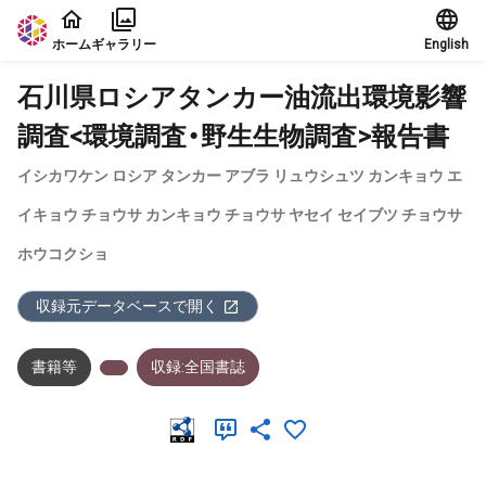
本文に飛ぶ
ホーム
ギャラリー
English
石川県ロシアタンカー油流出環境影響
調査<環境調査・野生生物調査>報告書
イシカワケン ロシア タンカー アブラ リュウシュツ カンキョウ エ
イキョウ チョウサ カンキョウ チョウサ ヤセイ セイブツ チョウサ
ホウコクショ
収録元データベースで開く
書籍等
収録:全国書誌