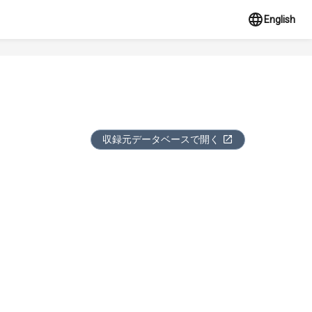
English
収録元データベースで開く