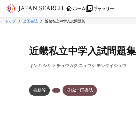
本文に飛ぶ
ホーム
ギャラリー
トップ
全国書誌
近畿私立中学入試問題集
近畿私立中学入試問題集
キンキ シリツ チュウガク ニュウシ モンダイシュウ
書籍等
収録:全国書誌