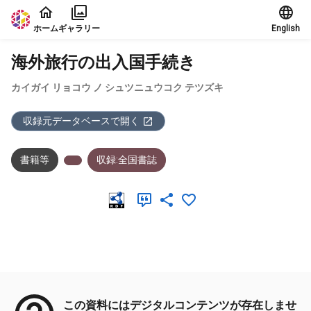
本文に飛ぶ
ホーム
ギャラリー
English
海外旅行の出入国手続き
カイガイ リョコウ ノ シュツニュウコク テツズキ
収録元データベースで開く
書籍等
収録:全国書誌
メタデータ
この資料にはデジタルコンテンツが存在しませ