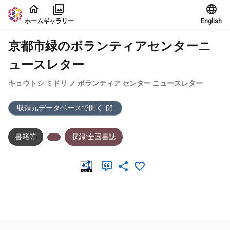
本文に飛ぶ
ホーム
ギャラリー
English
京都市緑のボランティアセンターニ
ュースレター
キョウトシ ミドリ ノ ボランティア センター ニュースレター
収録元データベースで開く
書籍等
収録:全国書誌
メタデータ