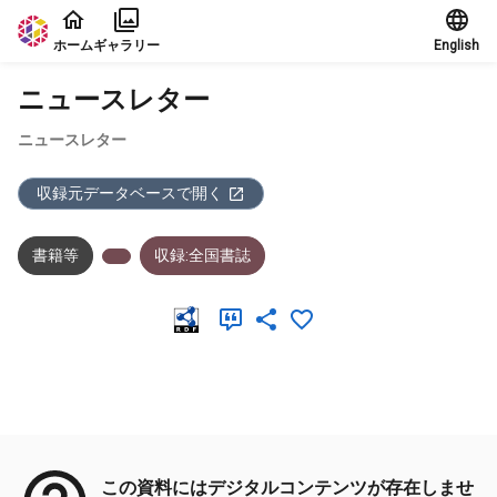
本文に飛ぶ
ホーム
ギャラリー
English
ニュースレター
ニュースレター
収録元データベースで開く
書籍等
収録:全国書誌
メタデータ
この資料にはデジタルコンテンツが存在しませ