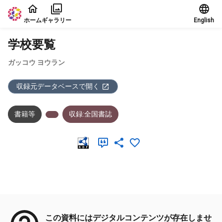
本文に飛ぶ
ホーム
ギャラリー
English
学校要覧
ガッコウ ヨウラン
収録元データベースで開く
書籍等
収録:全国書誌
メタデータ
この資料にはデジタルコンテンツが存在しませ