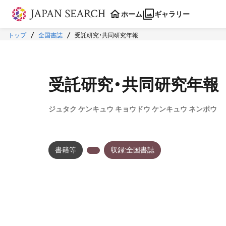
本文に飛ぶ
ホーム
ギャラリー
トップ
全国書誌
受託研究・共同研究年報
受託研究・共同研究年報
ジュタク ケンキュウ キョウドウ ケンキュウ ネンポウ
書籍等
収録:全国書誌