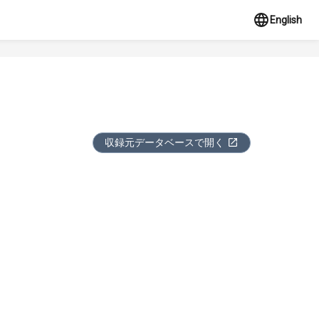
English
収録元データベースで開く