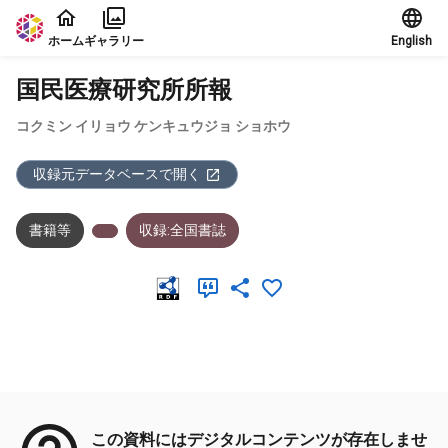
本文に飛ぶ
ホーム
ギャラリー
English
国民医療研究所所報
コクミン イリョウ ケンキュウジョ ショホウ
収録元データベースで開く
書籍等
収録:全国書誌
メタデータ
この資料にはデジタルコンテンツが存在しませ