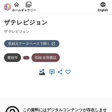
本文に飛ぶ
ホーム
ギャラリー
English
ザテレビジョン
ザ テレビジョン
収録元データベースで開く
書籍等
収録:全国書誌
メタデータ
この資料にはデジタルコンテンツが存在しませ