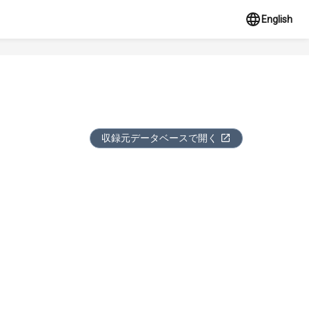
English
収録元データベースで開く