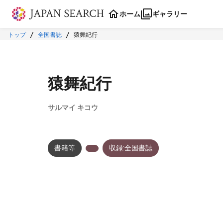
本文に飛ぶ
ホーム
ギャラリー
トップ
全国書誌
猿舞紀行
猿舞紀行
サルマイ キコウ
書籍等
収録:全国書誌