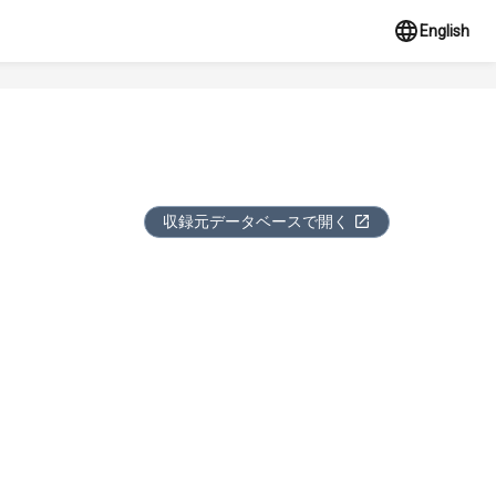
English
収録元データベースで開く