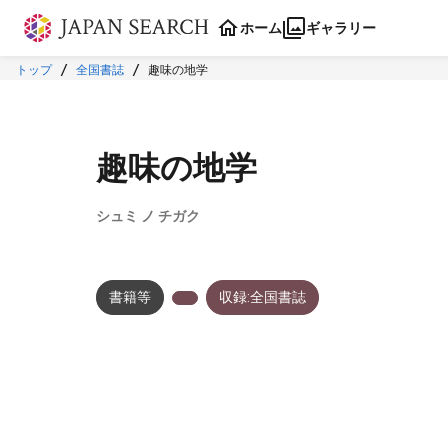
本文に飛ぶ
ホーム
ギャラリー
トップ
全国書誌
趣味の地学
趣味の地学
シュミ ノ チガク
書籍等
収録:全国書誌