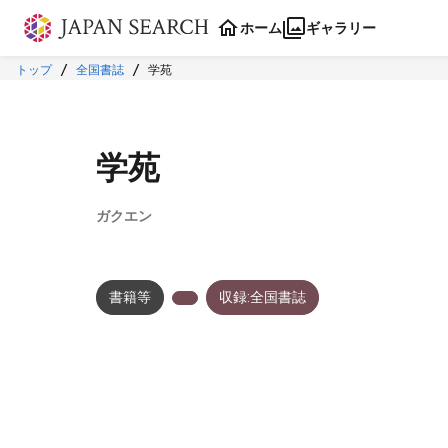
本文に飛ぶ
ホーム
ギャラリー
トップ
全国書誌
学苑
学苑
ガクエン
書籍等
収録:全国書誌