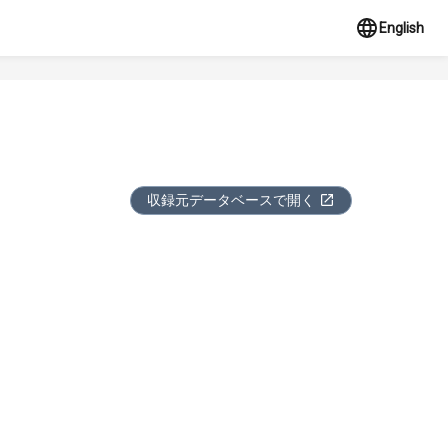
English
収録元データベースで開く