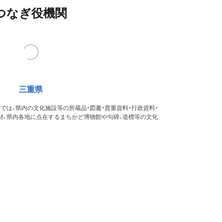
つなぎ役機関
三重県
では、県内の文化施設等の所蔵品・図書・貴重資料・行政資料・
財、県内各地に点在するまちかど博物館や句碑、道標等の文化