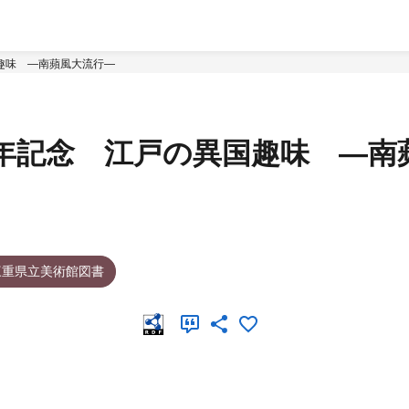
趣味 ―南蘋風大流行―
年記念 江戸の異国趣味 ―南
三重県立美術館図書