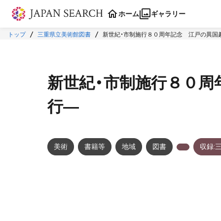
本文に飛ぶ
ホーム
ギャラリー
トップ
三重県立美術館図書
新世紀・市制施行８０周年記念 江戸の異国
新世紀・市制施行８０周
行―
美術
書籍等
地域
図書
収録: