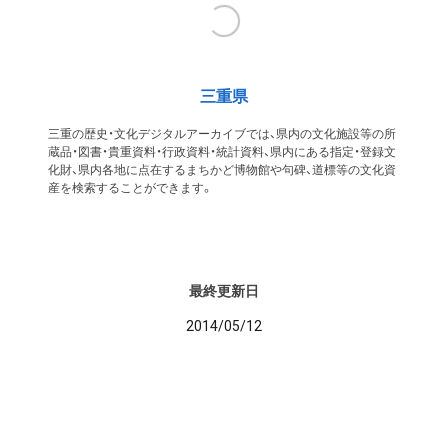
三重県
三重の歴史・文化デジタルアーカイブでは、県内の文化施設等の所
蔵品・図書・貴重資料・行政資料・統計資料、県内にある指定・登録文
化財、県内各地に点在するまちかど博物館や句碑、道標等の文化資
産を検索することができます。
最終更新日
2014/05/12