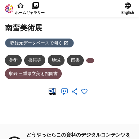
本文に飛ぶ
ホーム
ギャラリー
English
南蛮美術展
収録元データベースで開く
美術
書籍等
地域
図書
収録:三重県立美術館図書
メタデータ
どうやったらこの資料のデジタルコンテンツを