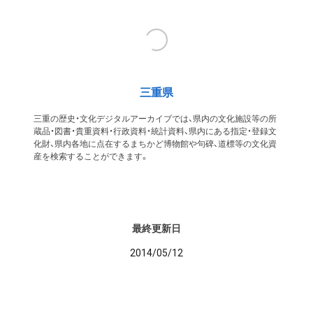
三重県
三重の歴史・文化デジタルアーカイブでは、県内の文化施設等の所
蔵品・図書・貴重資料・行政資料・統計資料、県内にある指定・登録文
化財、県内各地に点在するまちかど博物館や句碑、道標等の文化資
産を検索することができます。
最終更新日
2014/05/12