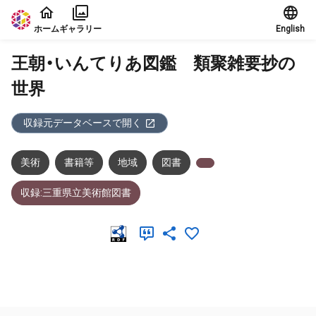
本文に飛ぶ
ホーム
ギャラリー
English
王朝・いんてりあ図鑑 類聚雑要抄の
世界
収録元データベースで開く
美術
書籍等
地域
図書
収録:三重県立美術館図書
メタデータ