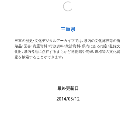
三重県
三重の歴史・文化デジタルアーカイブでは、県内の文化施設等の所
蔵品・図書・貴重資料・行政資料・統計資料、県内にある指定・登録文
化財、県内各地に点在するまちかど博物館や句碑、道標等の文化資
産を検索することができます。
最終更新日
2014/05/12