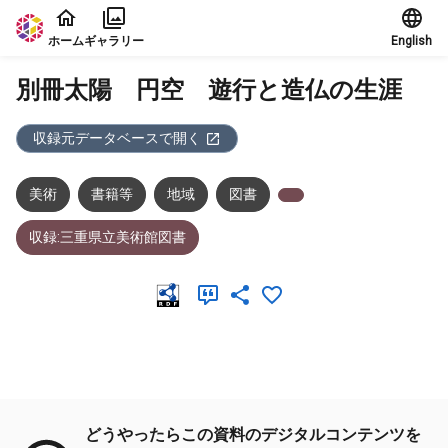
本文に飛ぶ
ホーム
ギャラリー
English
別冊太陽 円空 遊行と造仏の生涯
収録元データベースで開く
美術
書籍等
地域
図書
収録:三重県立美術館図書
メタデータ
どうやったらこの資料のデジタルコンテンツを