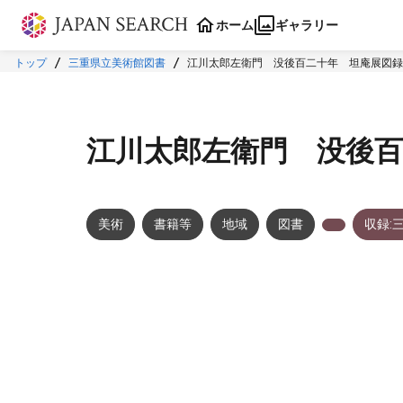
本文に飛ぶ
ホーム
ギャラリー
トップ
三重県立美術館図書
江川太郎左衛門 没後百二十年 坦庵展図録
江川太郎左衛門 没後百
美術
書籍等
地域
図書
収録:
メタデータ