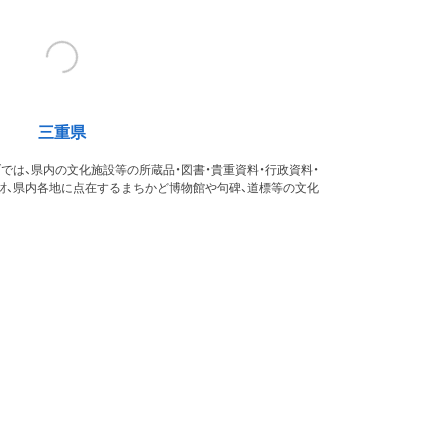
三重県
では、県内の文化施設等の所蔵品・図書・貴重資料・行政資料・
財、県内各地に点在するまちかど博物館や句碑、道標等の文化