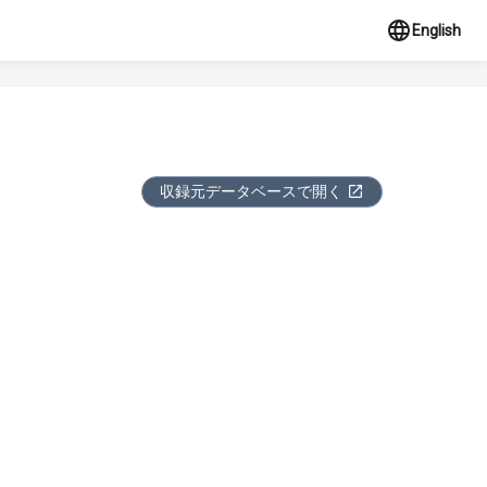
English
収録元データベースで開く