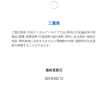
三重県
三重の歴史・文化デジタルアーカイブでは、県内の文化施設等の所
蔵品・図書・貴重資料・行政資料・統計資料、県内にある指定・登録文
化財、県内各地に点在するまちかど博物館や句碑、道標等の文化資
産を検索することができます。
最終更新日
2014/05/12