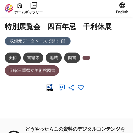
本文に飛ぶ
ホーム
ギャラリー
English
特別展覧会 四百年忌 千利休展
収録元データベースで開く
美術
書籍等
地域
図書
収録:三重県立美術館図書
メタデータ
どうやったらこの資料のデジタルコンテンツを